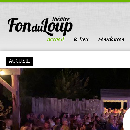
accueil
le lieu
résidences
ACCUEIL