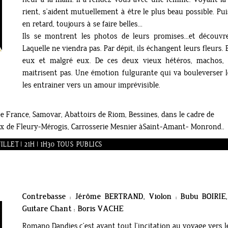
rient, s’aident mutuellement à être le plus beau possible. 
en retard, toujours à se faire belles…
Ils se montrent les photos de leurs promises…et découv
Laquelle ne viendra pas. Par dépit, ils échangent leurs fleurs. 
eux et malgré eux. De ces deux vieux hétéros, machos, 
maitrisent pas. Une émotion fulgurante qui va bouleverser l
les entrainer vers un amour imprévisible.
e de France, Samovar, Abattoirs de Riom, Bessines, dans le cadre de
x de Fleury-Mérogis, Carrosserie Mesnier àSaint-Amant- Monrond..
LLET | 21H | 1H30 TOUS PUBLICS
Contrebasse : Jérôme BERTRAND, Violon : Bubu BOIRIE
Guitare Chant : Boris VACHE
Romano Dandies,c’est avant tout l’incitation au voyage vers le