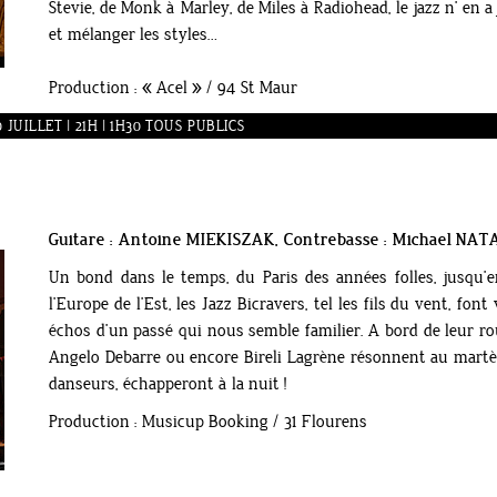
Stevie, de Monk à Marley, de Miles à Radiohead, le jazz n’ en a 
et mélanger les styles…
Production : « Acel » / 94 St Maur
UILLET | 21H | 1H30 TOUS PUBLICS
Guitare : Antoine MIEKISZAK, Contrebasse : Michael NAT
Un bond dans le temps, du Paris des années folles, jusqu’e
l’Europe de l’Est, les Jazz Bicravers, tel les fils du vent, fon
échos d’un passé qui nous semble familier. A bord de leur rou
Angelo Debarre ou encore Bireli Lagrène résonnent au martè
danseurs, échapperont à la nuit !
Production : Musicup Booking / 31 Flourens