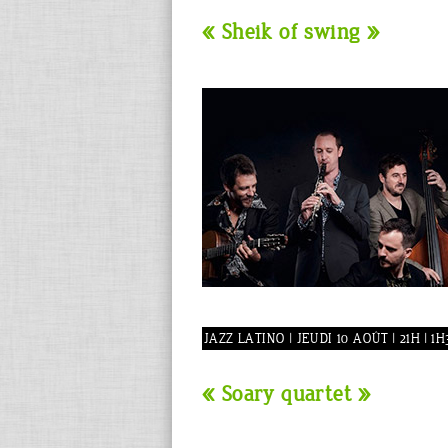
« Sheik of swing »
JAZZ LATINO | JEUDI 10 AOÛT | 21H | 1
« Soary quartet »