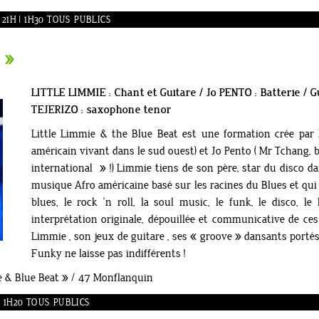
 21H | 1H30 TOUS PUBLICS
t »
LITTLE LIMMIE : Chant et Guitare / Jo PENTO : Batterie /
TEJERIZO : saxophone tenor
Little Limmie & the Blue Beat est une formation crée par 
américain vivant dans le sud ouest) et Jo Pento ( Mr Tchang
international » !) Limmie tiens de son père, star du disco da
musique Afro américaine basé sur les racines du Blues et qui 
blues, le rock ‘n roll, la soul music, le funk, le disco, l
interprétation originale, dépouillée et communicative de ce
Limmie , son jeux de guitare , ses « groove » dansants porté
Funky ne laisse pas indifférents !
ie & Blue Beat » / 47 Monflanquin
| 1H20 TOUS PUBLICS