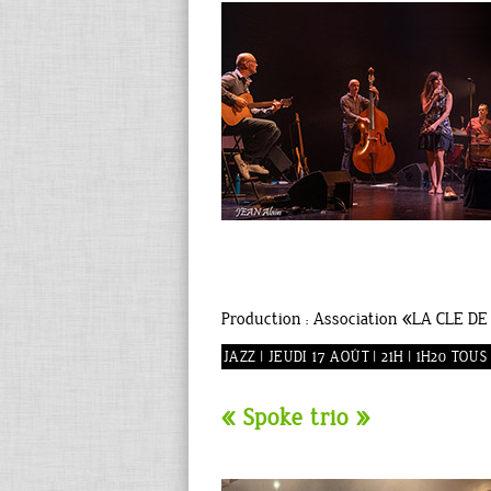
Production : Association «LA CLE DE
JAZZ | JEUDI 17 AOÛT | 21H | 1H20 TOU
« Spoke trio »