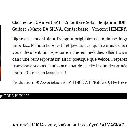
Clarinette : Clément SALLES, Guitare Solo : Benjamin BO
Guitare : Mario DA SILVA, Contrebasse : Vincent HEMERY
Digne descendant de « Django » originaire de Toulouse, le 
un « Jazz Manouche » festif et joyeux. Les quatre musiciens
vous dévoilent un répertoire riche en mélodies alliant sw
dans une réinterprétation aussi poétique que véloce. Préparez
transportera dans l’ambiance chaude et électrique des ann
Loup… On ne s’en lasse pas !!!
Production : « Association « LA PINCE A LINGE » 65 Heches
e
H30 TOUS PUBLICS
Antonela LUCÍA : voix, violon, autrice, Cyril SALVAGNAC :