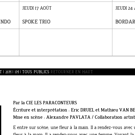
JEUDI 17 AOÛT
JEUDI 24
ENDO
SPOKE TRIO
BORDAR
| 21H | 1H | TOUS PUBLICS
RETOURNER EN HAUT
Par la CIE LES PARACONTEURS
Écriture et interprétation : Eric DRUEL et Mathieu VAN
Mise en scène : Alexandre PAVLATA / Collaboration artis
E entre sur scène, une fleur à la main. Il a rendez-vous ave
fleur à la main. Il a rendez-vous avec une femme. Voyant l