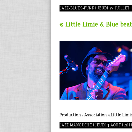
JAZZ-BLUES-FUNK | JEUDI 27 JUILLET |
« Little Limie & Blue bea
Production : Association «Little Lim
JAZZ MANOUCHE | JEUDI 3 AOÛT | 21H 