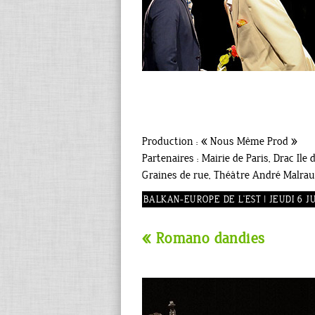
Production : « Nous Même Prod »
Partenaires : Mairie de Paris, Drac Il
Graines de rue, Théâtre André Malrau
BALKAN-EUROPE DE L’EST | JEUDI 6 JUI
« Romano dandies