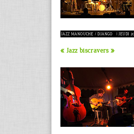
JAZZ MANOUCHE / DJANGO | JEUDI 20 J
« Jazz biscravers »