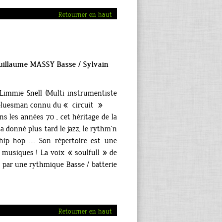
Retourner en haut
 Guillaume MASSY Basse / Sylvain
Limmie Snell (Multi instrumentiste
, bluesman connu du « circuit »
ns les années 70 , cet héritage de la
a donné plus tard le jazz, le rythm’n
e hip hop …. Son répertoire est une
s musiques ! La voix « soulfull » de
s par une rythmique Basse / batterie
Retourner en haut