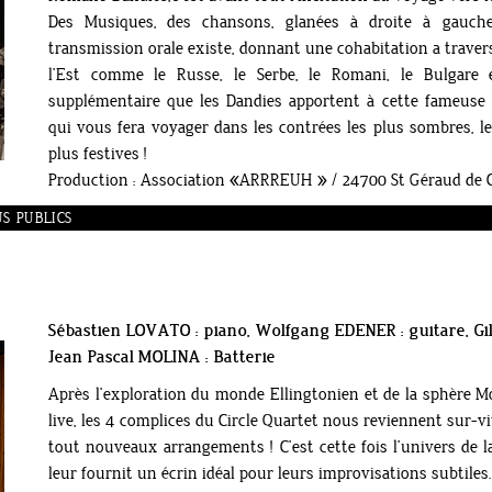
Des Musiques, des chansons, glanées à droite à gauche
transmission orale existe, donnant une cohabitation a travers
l’Est comme le Russe, le Serbe, le Romani, le Bulgare
supplémentaire que les Dandies apportent à cette fameuse
qui vous fera voyager dans les contrées les plus sombres, l
plus festives !
Production : Association «ARRREUH » / 24700 St Géraud de 
OUS PUBLICS
Sébastien LOVATO : piano, Wolfgang EDENER : guitare, G
Jean Pascal MOLINA : Batterie
Après l’exploration du monde Ellingtonien et de la sphère Mo
live, les 4 complices du Circle Quartet nous reviennent sur-v
tout nouveaux arrangements ! C’est cette fois l’univers de 
leur fournit un écrin idéal pour leurs improvisations subtiles