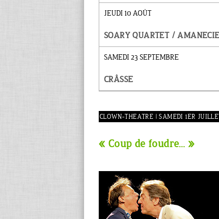
JEUDI 10 AOÛT
SOARY QUARTET / AMANECI
SAMEDI 23 SEPTEMBRE
CRÂSSE
CLOWN-THEATRE | SAMEDI 1ER JUILLET 
« Coup de foudre… »