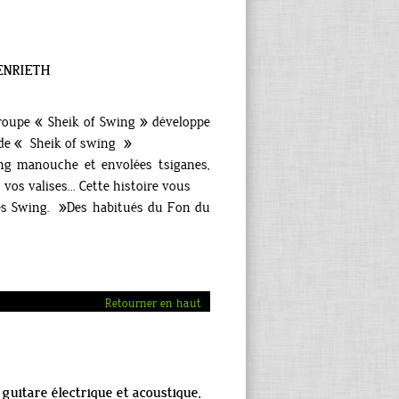
BENRIETH
,
groupe « Sheik of Swing » développe
 de « Sheik of swing »
ing manouche et envolées tsiganes,
 vos valises… Cette histoire vous
ées Swing. »Des habitués du Fon du
Retourner en haut
 guitare électrique et acoustique,