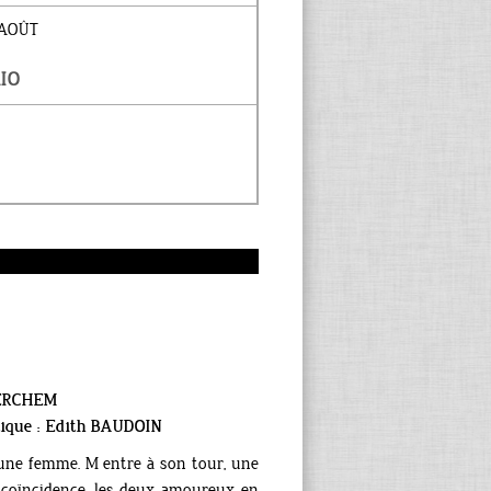
 AOÛT
IO
 BERCHEM
tique : Edith BAUDOIN
c une femme. M entre à son tour, une
a coïncidence, les deux amoureux en