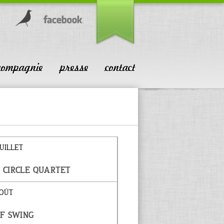
compagnie
presse
contact
JUILLET
 CIRCLE QUARTET
AOÛT
OF SWING